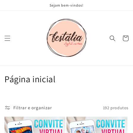
Pular
Sejam bem-vindos!
para o
conteúdo
Carrinh
C
Página inicial
o
l
Filtrar e organizar
192 produtos
e
ç