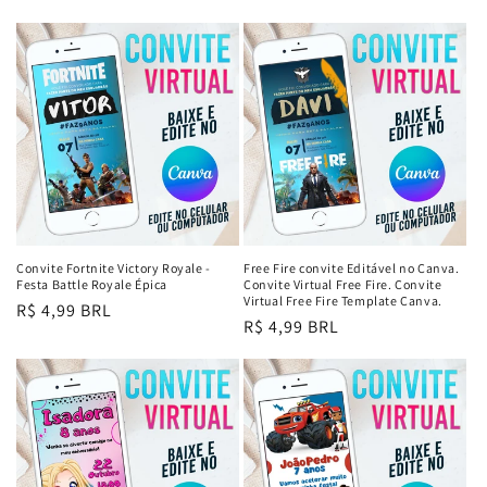
normal
normal
Convite Fortnite Victory Royale -
Free Fire convite Editável no Canva.
Festa Battle Royale Épica
Convite Virtual Free Fire. Convite
Virtual Free Fire Template Canva.
Preço
R$ 4,99 BRL
Preço
R$ 4,99 BRL
normal
normal