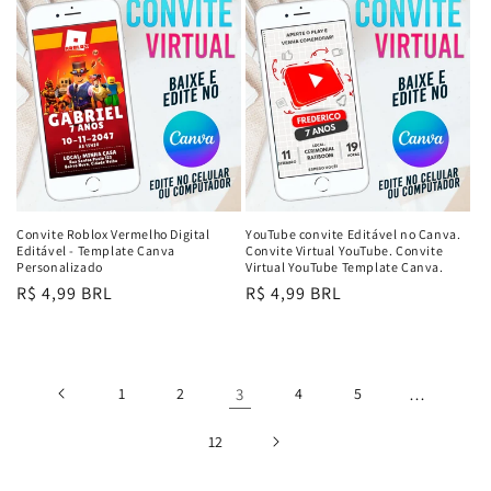
Convite Roblox Vermelho Digital
YouTube convite Editável no Canva.
Editável - Template Canva
Convite Virtual YouTube. Convite
Personalizado
Virtual YouTube Template Canva.
Preço
R$ 4,99 BRL
Preço
R$ 4,99 BRL
normal
normal
1
2
3
4
5
…
12