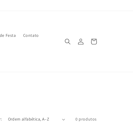
 de Festa
Contato
Fazer
Carrinho
login
:
0 produtos