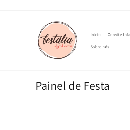
Pular
para o
conteúdo
Início
Convite Inf
Sobre nós
C
Painel de Festa
o
l