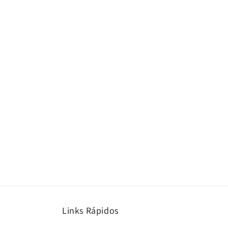
e
ç
ã
o
:
Links Rápidos