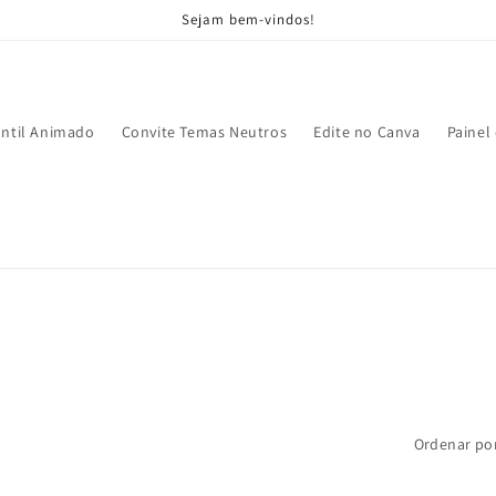
Sejam bem-vindos!
antil Animado
Convite Temas Neutros
Edite no Canva
Painel
Ordenar por