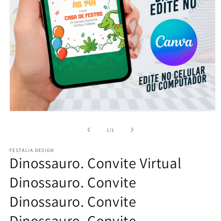
Abrir
mídia
1
de
1
/
1
na
janela
FESTÁLIA DESIGN
modal
Dinossauro. Convite Virtual
Dinossauro. Convite
Dinossauro. Convite
Dinossauro. Convite