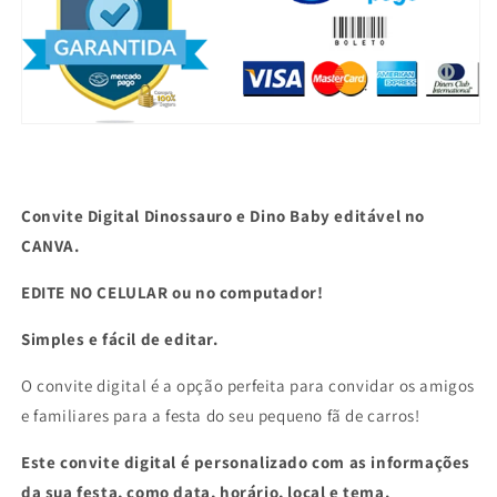
Dinossauro.
Dinossauro.
Convite
Convite
Dinossauro.
Dinossauro.
Dino
Dino
Baby.
Baby.
0011
0011
Convite Digital Dinossauro e Dino Baby editável no
CANVA.
EDITE NO CELULAR ou no computador!
Simples e fácil de editar.
O convite digital é a opção perfeita para convidar os amigos
e familiares para a festa do seu pequeno fã de carros!
Este convite digital é personalizado com as informações
da sua festa, como data, horário, local e tema.