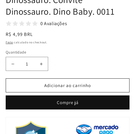
Dinossauro. Dino Baby. 0011
0 Avaliações
Preço
R$ 4,99 BRL
normal
Frete
calculado no checkout.
Quantidade
Diminuir
Aumentar
a
a
quantidade
quantidade
de
de
Adicionar ao carrinho
Dinossauro.
Dinossauro.
Convite
Convite
Compre já
Virtual
Virtual
Dinossauro.
Dinossauro.
Convite
Convite
Dinossauro.
Dinossauro.
Convite
Convite