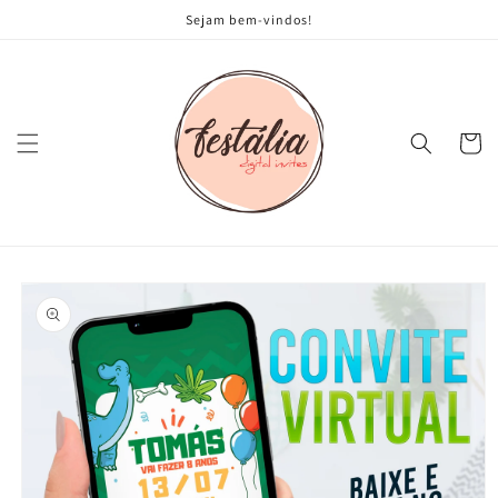
Pular
Sejam bem-vindos!
para o
conteúdo
Carrinh
Pular para
as
informações
do produto