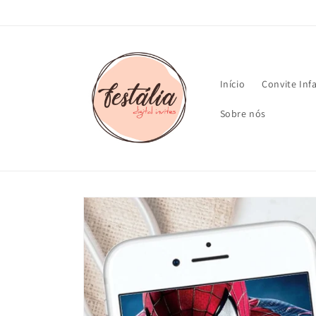
Pular
para o
conteúdo
Início
Convite Inf
Sobre nós
Pular para
as
informações
do produto