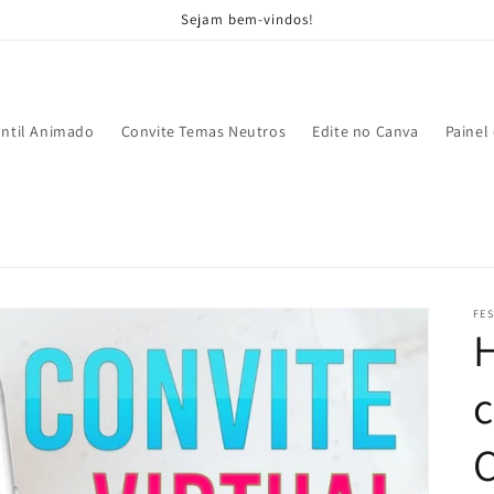
Sejam bem-vindos!
antil Animado
Convite Temas Neutros
Edite no Canva
Painel
FES
c
C