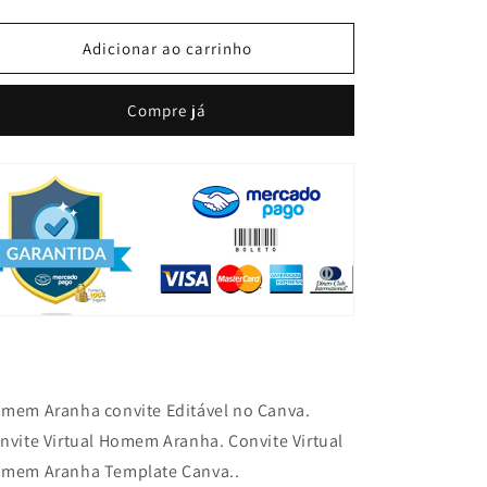
a
a
quantidade
quantidade
de
de
Adicionar ao carrinho
Homem
Homem
Aranha
Aranha
Compre já
convite
convite
Editável
Editável
no
no
Canva.
Canva.
Convite
Convite
Virtual
Virtual
Homem
Homem
Aranha.
Aranha.
Convite
Convite
Virtual
Virtual
Homem
Homem
Aranha
Aranha
Template
Template
mem Aranha convite Editável no Canva.
Canva.
Canva.
nvite Virtual Homem Aranha. Convite Virtual
mem Aranha Template Canva..