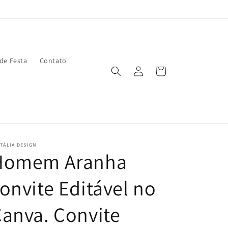
 de Festa
Contato
Fazer
Carrinho
login
TÁLIA DESIGN
Homem Aranha
onvite Editável no
anva. Convite