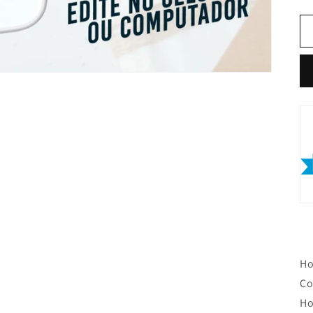
Ho
Co
Ho