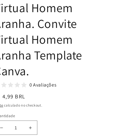
Virtual Homem
ranha. Convite
Virtual Homem
Aranha Template
Canva.
0 Avaliações
reço
 4,99 BRL
ormal
te
calculado no checkout.
antidade
Diminuir
Aumentar