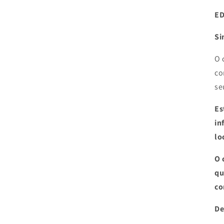
ED
Si
O 
co
se
Es
in
lo
O 
qu
co
De