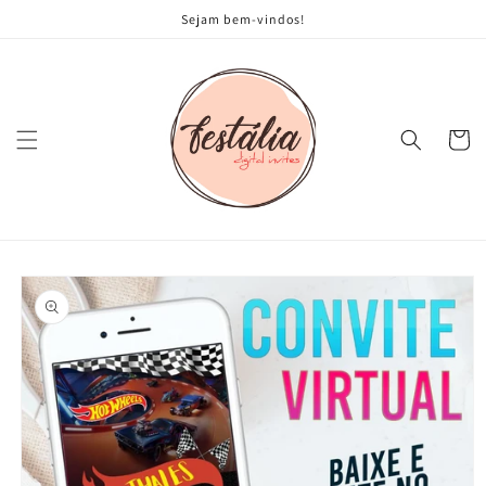
Pular
Sejam bem-vindos!
para o
conteúdo
Carrinh
Pular para
as
informações
do produto