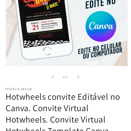
Abrir
mídia
1
de
1
/
1
na
janela
FESTÁLIA DESIGN
modal
Hotwheels convite Editável no
Canva. Convite Virtual
Hotwheels. Convite Virtual
Hotwheels Template Canva.