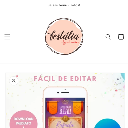
Pular
Sejam bem-vindos!
para o
conteúdo
Carrinh
Pular para
as
informações
do produto