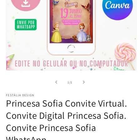
Abrir
mídia
1
de
1
/
1
na
janela
FESTÁLIA DESIGN
modal
Princesa Sofia Convite Virtual.
Convite Digital Princesa Sofia.
Convite Princesa Sofia
WhatsApp.